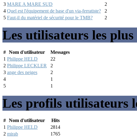
3
MARE A MARE SUD
2
4
Quel est l'équipement de base d'un via-ferratiste?
2
5
Faut-il du matériel de sécurité pour le TMB?
2
Les utilisateurs les plus 
#
Nom d'utilisateur
Messages
1
Philippe HELD
22
2
Philippe LECKLER
2
3
ange des neiges
2
4
1
5
1
Les profils utilisateurs 
#
Nom d'utilisateur
Hits
1
Philippe HELD
2814
2
mirab
1765