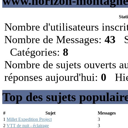
www.horizon-montagne.
Stat
Nombre d'utilisateurs inscri
Nombre de Messages:
43
Su
Catégories:
8
Nombre de sujets ouverts a
réponses aujourd'hui:
0
Hie
Top des sujets populair
#
Sujet
Messages
1
Millet Expedition Project
3
2
VTT de nuit - éclairage
3