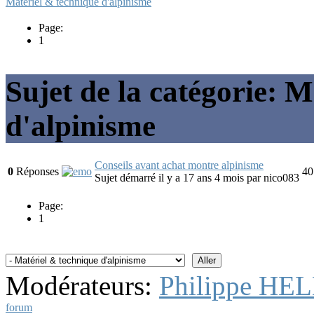
Matériel & technique d'alpinisme
Page:
1
Sujet de la catégorie: 
d'alpinisme
Conseils avant achat montre alpinisme
0
Réponses
40
Sujet démarré il y a 17 ans 4 mois
par
nico083
Page:
1
Modérateurs:
Philippe HE
forum